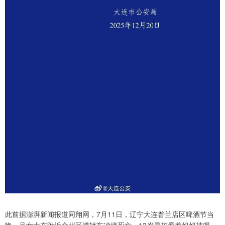
此前据澎湃新闻报道同翔网，7月11日，辽宁大连普兰店区啤酒节当