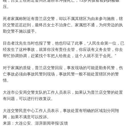
晚，吕女士在附近金州区遭轿车冲撞死亡，13岁男孩看着妈妈被碾
压。
死者家属称附近有普兰店交警，却以不属其辖区为由未参与施救，辖
区交警迟迟赶到，最终吕女士不治身亡。家属想不通，为何旁边的执
勤交警不施以援手。
目击者沈先生当时也报了警，他也印证了此事，“人民生命第一位，已
经发生了这种事故，就算你没有责任去管，你应该有义务去管，你去
帮忙协调协调，赶紧找个车把人给救走，这个人就不至于会死。”
对于家属的质疑，普兰店交警回应，事发现场的可能是勤务民警，伤
亡事故必须由事故民警到现场，事故民警一般不能处置辖区外的警
情。
大连市公安局交警支队的工作人员表示，如果认为普兰店交警的处置
有问题，可以进行行政复议。
大连交警民意中心工作人员表示，事故处置有明确的区域划分同翔
网，如果不满意可以投诉。
来源：大连公安、澎湃新闻举报/反馈