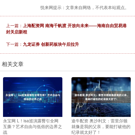
悦来网提示：文章来自网络，不代表本站观点。
上一篇：
上海配资网 南海千帆渡 开放向未来——海南自由贸易港
封关启新程
下一篇：
九龙证券 创新药板块午后拉升
相关文章
永宝网 L！isa巡演露臀引全网
途牛配资 奥沙利文：雷里尔顿
互撕？艺术自由与低俗的边界之
就像是我的父亲，要能打破他的
战
纪录就太好了！