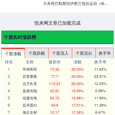
方杀死巴勒斯坦伊斯兰抵抗运动（哈马
斯）领导人的行为是否违反了停火协
议。当地时间13日鼎牛网....
悦来网文章已加载完成
个股实时涨跌榜
个股跌幅
个股流入
个股流出
换手率
个股涨幅
排名
名称
最新价
涨幅
换手率
1
毕得医药
73.92
20.00%
11.62%
2
百普赛斯
77.7
20.00%
23.31%
3
北方长龙
113.23
20.00%
12.25%
4
蓝盾光电
22.81
19.99%
0.58%
5
信濠光电
20.72
19.98%
11.95%
6
近岸蛋白
54.9
17.51%
11.39%
7
海正生材
12.17
17.36%
6.47%