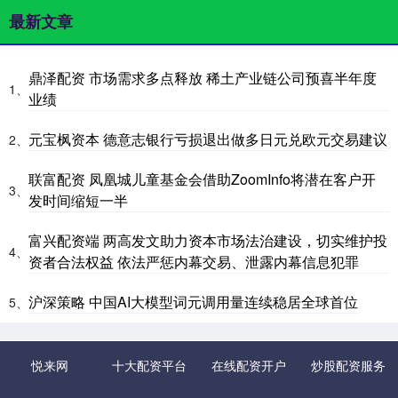
最新文章
鼎泽配资 市场需求多点释放 稀土产业链公司预喜半年度
1、
业绩
元宝枫资本 德意志银行亏损退出做多日元兑欧元交易建议
2、
联富配资 凤凰城儿童基金会借助ZoomInfo将潜在客户开
3、
发时间缩短一半
富兴配资端 两高发文助力资本市场法治建设，切实维护投
4、
资者合法权益 依法严惩内幕交易、泄露内幕信息犯罪
沪深策略 中国AI大模型词元调用量连续稳居全球首位
5、
悦来网
十大配资平台
在线配资开户
炒股配资服务