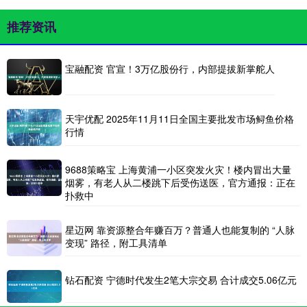
推荐资讯
宝融配资 官宣！3万亿股份行，内部提拔新掌舵人
天宇优配 2025年11月11日全国主要批发市场鲟鱼价格
行情
9688策略宝 上海黄浦一小区突发火灾！楼内冒出大量
烟雾，有老人从二楼跳下后受伤送医，官方通报：正在
扑救中
星迈网 靠资源整合年赚百万？普通人也能复制的 “人脉
变现” 路径，附工具清单
钻石配资 宁德时代发生2笔大宗交易 合计成交5.06亿元