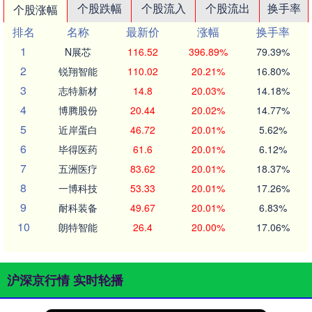
个股跌幅
个股流入
个股流出
换手率
个股涨幅
排名
名称
最新价
涨幅
换手率
1
N展芯
116.52
396.89%
79.39%
2
锐翔智能
110.02
20.21%
16.80%
3
志特新材
14.8
20.03%
14.18%
4
博腾股份
20.44
20.02%
14.77%
5
近岸蛋白
46.72
20.01%
5.62%
6
毕得医药
61.6
20.01%
6.12%
7
五洲医疗
83.62
20.01%
18.37%
8
一博科技
53.33
20.01%
17.26%
9
耐科装备
49.67
20.01%
6.83%
10
朗特智能
26.4
20.00%
17.06%
沪深京行情 实时轮播