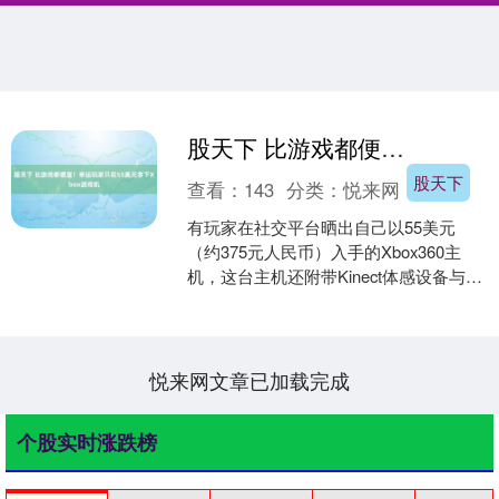
股天下 比游戏都便宜！幸运玩家只花55美元拿下Xbox游戏机
股天下
查看：
143
分类：
悦来网
有玩家在社交平台晒出自己以55美元
（约375元人民币）入手的Xbox360主
机，这台主机还附带Kinect体感设备与手
柄，机身外观几乎全新，摇杆细节也保
存完好，....
悦来网文章已加载完成
个股实时涨跌榜