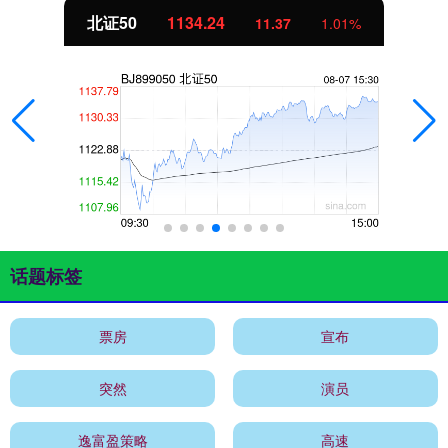
北证50
1134.24
11.37
1.01%
话题标签
票房
宣布
突然
演员
逸富盈策略
高速