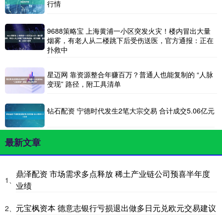
行情
9688策略宝 上海黄浦一小区突发火灾！楼内冒出大量
烟雾，有老人从二楼跳下后受伤送医，官方通报：正在
扑救中
星迈网 靠资源整合年赚百万？普通人也能复制的 “人脉
变现” 路径，附工具清单
钻石配资 宁德时代发生2笔大宗交易 合计成交5.06亿元
最新文章
鼎泽配资 市场需求多点释放 稀土产业链公司预喜半年度
1、
业绩
元宝枫资本 德意志银行亏损退出做多日元兑欧元交易建议
2、