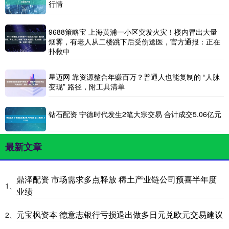
行情
9688策略宝 上海黄浦一小区突发火灾！楼内冒出大量
烟雾，有老人从二楼跳下后受伤送医，官方通报：正在
扑救中
星迈网 靠资源整合年赚百万？普通人也能复制的 “人脉
变现” 路径，附工具清单
钻石配资 宁德时代发生2笔大宗交易 合计成交5.06亿元
最新文章
鼎泽配资 市场需求多点释放 稀土产业链公司预喜半年度
1、
业绩
元宝枫资本 德意志银行亏损退出做多日元兑欧元交易建议
2、