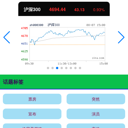
沪深300
4694.44
43.13
0.93%
话题标签
票房
突然
宣布
演员