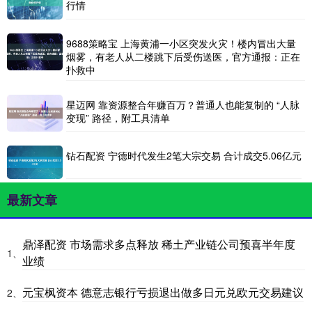
行情
9688策略宝 上海黄浦一小区突发火灾！楼内冒出大量
烟雾，有老人从二楼跳下后受伤送医，官方通报：正在
扑救中
星迈网 靠资源整合年赚百万？普通人也能复制的 “人脉
变现” 路径，附工具清单
钻石配资 宁德时代发生2笔大宗交易 合计成交5.06亿元
最新文章
鼎泽配资 市场需求多点释放 稀土产业链公司预喜半年度
1、
业绩
元宝枫资本 德意志银行亏损退出做多日元兑欧元交易建议
2、