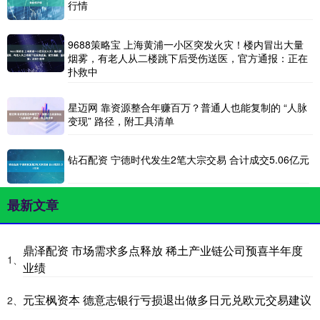
行情
9688策略宝 上海黄浦一小区突发火灾！楼内冒出大量
烟雾，有老人从二楼跳下后受伤送医，官方通报：正在
扑救中
星迈网 靠资源整合年赚百万？普通人也能复制的 “人脉
变现” 路径，附工具清单
钻石配资 宁德时代发生2笔大宗交易 合计成交5.06亿元
最新文章
鼎泽配资 市场需求多点释放 稀土产业链公司预喜半年度
1、
业绩
元宝枫资本 德意志银行亏损退出做多日元兑欧元交易建议
2、