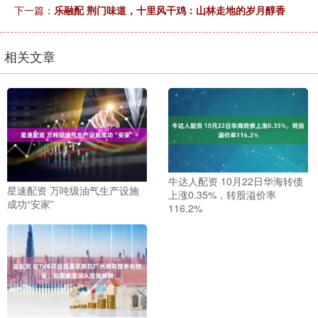
下一篇：
乐融配 荆门味道，十里风干鸡：山林走地的岁月醇香
相关文章
牛达人配资 10月22日华海转债
星速配资 万吨级油气生产设施
上涨0.35%，转股溢价率
成功“安家”
116.2%