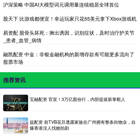
沪深策略 中国AI大模型词元调用量连续稳居全球首位
股天下 比游戏都便宜！幸运玩家只花55美元拿下Xbox游戏机
易资配 股骨头坏死：揪出诱因，识别症状，及时治疗护关节
_患者_血管_病情
融凯配资 中金：非银金融机构的新增存款有可能更多流向了
股票市场
推荐资讯
宝融配资 官宣！3万亿股份行，内部提拔新掌舵人
益配资 前TVB花旦透露家族在广州拥有整条街物业，自
爆香港没人找她拍剧