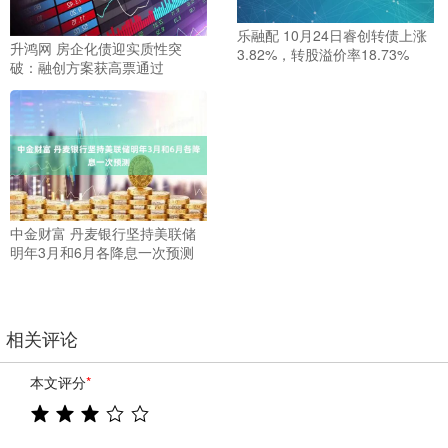
乐融配 10月24日睿创转债上涨
升鸿网 房企化债迎实质性突
3.82%，转股溢价率18.73%
破：融创方案获高票通过
中金财富 丹麦银行坚持美联储
明年3月和6月各降息一次预测
相关评论
本文评分
*