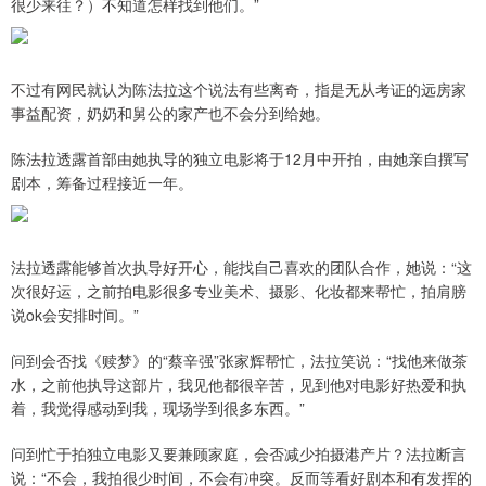
很少来往？）不知道怎样找到他们。”
不过有网民就认为陈法拉这个说法有些离奇，指是无从考证的远房家
事益配资，奶奶和舅公的家产也不会分到给她。
陈法拉透露首部由她执导的独立电影将于12月中开拍，由她亲自撰写
剧本，筹备过程接近一年。
法拉透露能够首次执导好开心，能找自己喜欢的团队合作，她说：“这
次很好运，之前拍电影很多专业美术、摄影、化妆都来帮忙，拍肩膀
说ok会安排时间。”
问到会否找《赎梦》的“蔡辛强”张家辉帮忙，法拉笑说：“找他来做茶
水，之前他执导这部片，我见他都很辛苦，见到他对电影好热爱和执
着，我觉得感动到我，现场学到很多东西。”
问到忙于拍独立电影又要兼顾家庭，会否减少拍摄港产片？法拉断言
说：“不会，我拍很少时间，不会有冲突。反而等看好剧本和有发挥的