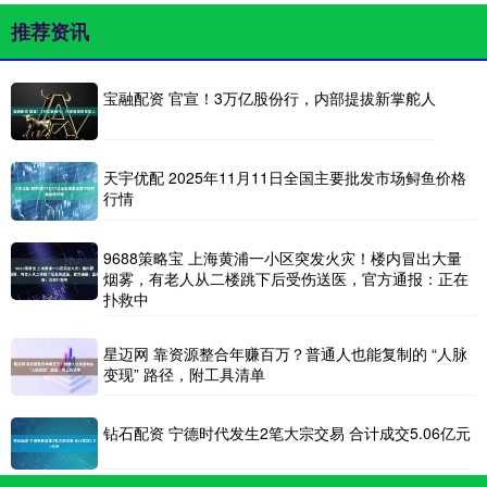
推荐资讯
宝融配资 官宣！3万亿股份行，内部提拔新掌舵人
天宇优配 2025年11月11日全国主要批发市场鲟鱼价格
行情
9688策略宝 上海黄浦一小区突发火灾！楼内冒出大量
烟雾，有老人从二楼跳下后受伤送医，官方通报：正在
扑救中
星迈网 靠资源整合年赚百万？普通人也能复制的 “人脉
变现” 路径，附工具清单
钻石配资 宁德时代发生2笔大宗交易 合计成交5.06亿元