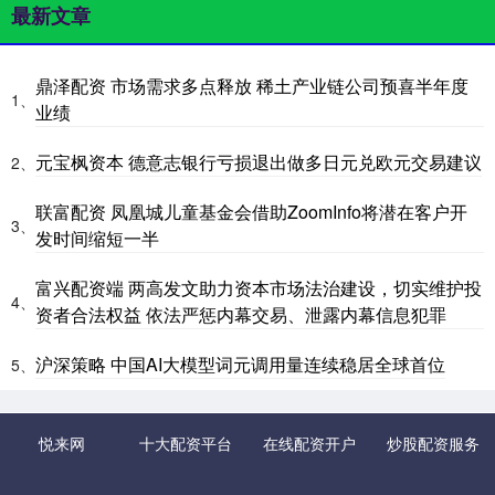
最新文章
鼎泽配资 市场需求多点释放 稀土产业链公司预喜半年度
1、
业绩
元宝枫资本 德意志银行亏损退出做多日元兑欧元交易建议
2、
联富配资 凤凰城儿童基金会借助ZoomInfo将潜在客户开
3、
发时间缩短一半
富兴配资端 两高发文助力资本市场法治建设，切实维护投
4、
资者合法权益 依法严惩内幕交易、泄露内幕信息犯罪
沪深策略 中国AI大模型词元调用量连续稳居全球首位
5、
悦来网
十大配资平台
在线配资开户
炒股配资服务