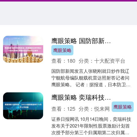
鹰眼策略 国防部新闻发言人张晓刚就日炒作我辽宁舰航母编队舰载机雷达照射答记者问
鹰眼策略
查看：
180
分类：
十大配资平台
国防部新闻发言人张晓刚就日炒作我辽
宁舰航母编队舰载机雷达照射答记者问
鹰眼策略。 记者：据报道，日本防卫省
发布消息称，中国辽宁舰航母编队舰载
鹰眼策略 奕瑞科技：144334股限售股将于10月17日上市流通
机在冲绳本岛东南公海空....
鹰眼策略
查看：
125
分类：
悦来网
证券日报网讯 10月14日晚间，奕瑞科技
发布关于2021年限制性股票激励计划首
次授予部分第三个归属期第二次归属的