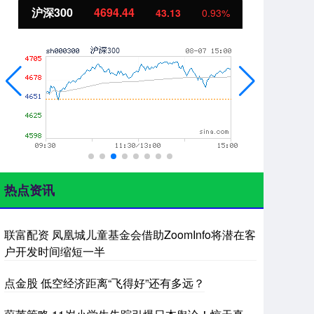
沪深300
4694.44
北
43.13
0.93%
热点资讯
联富配资 凤凰城儿童基金会借助ZoomInfo将潜在客
户开发时间缩短一半
点金股 低空经济距离“飞得好”还有多远？