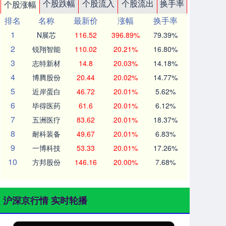
个股跌幅
个股流入
个股流出
换手率
个股涨幅
排名
名称
最新价
涨幅
换手率
1
N展芯
116.52
396.89%
79.39%
2
锐翔智能
110.02
20.21%
16.80%
3
志特新材
14.8
20.03%
14.18%
4
博腾股份
20.44
20.02%
14.77%
5
近岸蛋白
46.72
20.01%
5.62%
6
毕得医药
61.6
20.01%
6.12%
7
五洲医疗
83.62
20.01%
18.37%
8
耐科装备
49.67
20.01%
6.83%
9
一博科技
53.33
20.01%
17.26%
10
方邦股份
146.16
20.00%
7.68%
沪深京行情 实时轮播