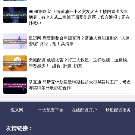
9688策略宝 上海黄浦一小区突发火灾！楼内冒出大量
烟雾，有老人从二楼跳下后受伤送医，官方通报：正在
扑救中
星迈网 靠资源整合年赚百万？普通人也能复制的 “人脉
变现” 路径，附工具清单
天诚配资 戒糖太苦？打工人救星：这样吃糖，血糖稳、
罪恶感少！_甜食_肝脏_奶茶
掌互通 马斯克计划建造特斯拉超大型AI芯片工厂，考虑
与英特尔开展潜在合作
悦来网
十大配资平台
在线配资开户
炒股配资服务
友情链接：