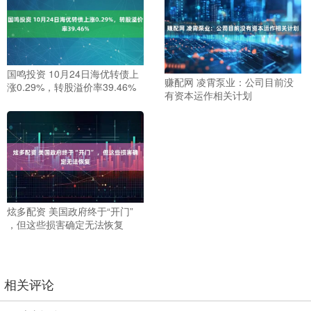
国鸣投资 10月24日海优转债上
赚配网 凌霄泵业：公司目前没
涨0.29%，转股溢价率39.46%
有资本运作相关计划
炫多配资 美国政府终于“开门”
，但这些损害确定无法恢复
相关评论