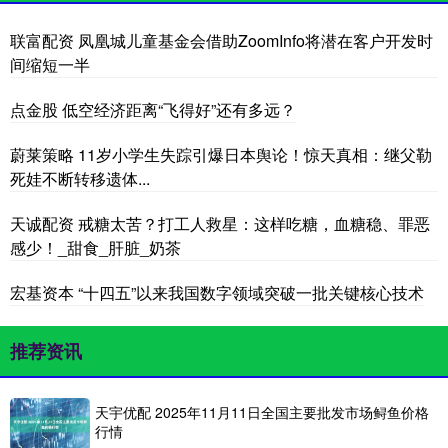
联富配资 凤凰城儿童基金会借助ZoomInfo将潜在客户开发时
间缩短一半
点金股 低空经济距离“飞得好”还有多远？
蔚莱策略 11岁小学生失踪引爆日本舆论！惊天真相：继父勒
死娃不断转移遗体...
天诚配资 戒糖太苦？打工人救星：这样吃糖，血糖稳、罪恶
感少！_甜食_肝脏_奶茶
宏基资本 “十四五”以来我国数字领域突破一批关键核心技术
推荐资讯
天宇优配 2025年11月11日全国主要批发市场鲟鱼价格
行情