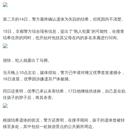
第二天的14日，警方最终确认遗体为失踪的结希，但死因尚不清楚。
15日，京都警方综合现有信息，提出了“熟人犯案”的可能性，在搜查
结希住所的同时，也开始对包括其父母在内的多名亲属进行问询。
很快，犯人就露出了马脚。
当天晚上10点左右，媒体得知，警方已申请对继父优季签发逮捕令，
16日凌晨，优季因涉嫌遗弃尸体被捕。
同日还查明，优季已承认杀害结希，17日他继续供述称，自己是在掐
住孩子的脖子后，将其杀害。
根据结希遗体的状况，警方还查明，在搜寻期间，孩子的遗体曾被转
移至多处，其中包括一处旅游景点的公共厕所周边。